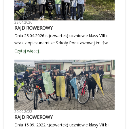
28.04.2026
RAJD ROWEROWY
Dnia 23.04.2026 r. (czwartek) uczniowie klasy VIII c
wraz z opiekunami ze Szkoły Podstawowej im. św.
Stanisława Kostki w Moszczenicy (pani Celina Galia,
Czytaj więcej...
pani Alicja Staniaszek) uczestniczyli w rajdzie
rowerowym „Leśnym szlakiem”, zorganizowanym w
ramach Eko-Tygodnia 2026 i połączonym z
obchodami Dnia Ziemi.Opiekunem rajdu był również
pan Marek Galia, który służył pomocą techniczną —
za co serdecznie dziękujemy. Trasa liczyła około 40
km i prowadziła drogami przez Rezerwat Meszcze
oraz Rezerwat Dęby w Meszczach.Uczestnicy mieli
20.09.2022
okazję poznać walory przyrodnicze najbliższej
RAJD ROWEROWY
okolicy, przypomnieć sobie zasady bezpieczeństwa w
Dnia 15.09. 2022 r.(czwartek) uczniowie klasy VII b i