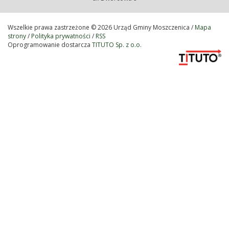
konkurs-jezykowo-plastyczny-rozstrzygniety-
uczniowie-zachwycili-kaligramami,62573
Wszelkie prawa zastrzeżone © 2026 Urząd Gminy Moszczenica /
Mapa
strony
/
Polityka prywatności
/
RSS
Oprogramowanie dostarcza
TITUTO Sp. z o.o.