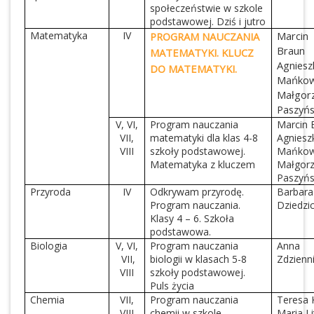
społeczeństwie w szkole
podstawowej. Dziś i jutro
Matematyka
IV
Marcin
PROGRAM NAUCZANIA
Braun
MATEMATYKI. KLUCZ
Agniesz
DO MATEMATYKI.
Mańkow
Małgor
Paszyń
V, VI,
Program nauczania
Marcin 
VII,
matematyki dla klas 4-8
Agniesz
VIII
szkoły podstawowej.
Mańkow
Matematyka z kluczem
Małgorz
Paszyń
Przyroda
IV
Odkrywam przyrodę.
Barbara
Program nauczania.
Dziedzi
Klasy 4 – 6. Szkoła
podstawowa.
Biologia
V, VI,
Program nauczania
Anna
VII,
biologii w klasach 5-8
Zdzienn
VIII
szkoły podstawowej.
Puls życia
Chemia
VII,
Program nauczania
Teresa 
VIII
chemii w szkole
Maria Li