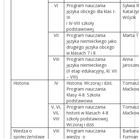
VI
Program nauczania
Sylwia 
języka obcego dla klas I-
Katarzy
III
Wójcik
i IV-VIII szkoły
podstawowej
VII
Program nauczania
Marta T
języka niemieckiego jako
drugiego języka obcego
w klasach 7 i 8
VIII
Program nauczania
Anna
języka niemieckiego
Jarosze
(II etap edukacyjny, kl. VII
– VIII)
Historia
IV
Historia. Wczoraj i dziś.
Tomas
Program nauczania.
Maćkow
Klasy 4-8. Szkoła
podstawowa.
V, VI,
Program nauczania
Tomas
VII,
historii w klasach 4-8
Maćkow
VIII
szkoły podstawowej.
Wczoraj i dziś
Wiedza o
VIII
Program nauczania
Barbara
społeczeństwie
wiedzy o
Furman