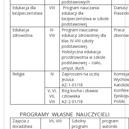
podstawowych
Edukacja dla
VIII
Program nauczania
Dariusz
bezpieczeństwa
edukacji dla
Piasecki
bezpieczeństwa w szkole
podstawowej
Edukacja
IV-
Program nauczania
Praca
zdrowotna
VIII
edukacji zdrowotnej dla
zbiorow
klas IV-VIII szkoły
podstawowej.
Holistyczna edukacja
prozdrowotna w szkole
podstawowej – ciało,
umysł, duch.
Religia
IV
Zaproszeni na ucztę
Komisj
Jezusa
Wychow
AZ-1-01/18
Katolick
Konfere
V, VI,
Bóg kocha i zbawia
Episkop
VII,
człowieka
Polski
VIII
AZ-2-01/18
PROGRAMY WŁASNE NAUCZYCIELI
Zajęcia z
VII, VIII
Szkolny
program
doradztwa
program
autorski