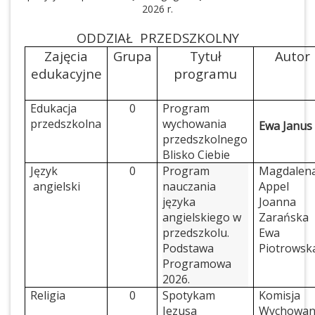
2026 r.
ODDZIAŁ PRZEDSZKOLNY
Zajęcia
Grupa
Tytuł
Autor
edukacyjne
programu
Edukacja
0
Program
przedszkolna
wychowania
Ewa Janus
przedszkolnego
Blisko Ciebie
Język
0
Program
Magdalen
angielski
nauczania
Appel
języka
Joanna
angielskiego w
Zarańska
przedszkolu.
Ewa
Podstawa
Piotrowsk
Programowa
2026.
Religia
0
Spotykam
Komisja
Jezusa
Wychowan