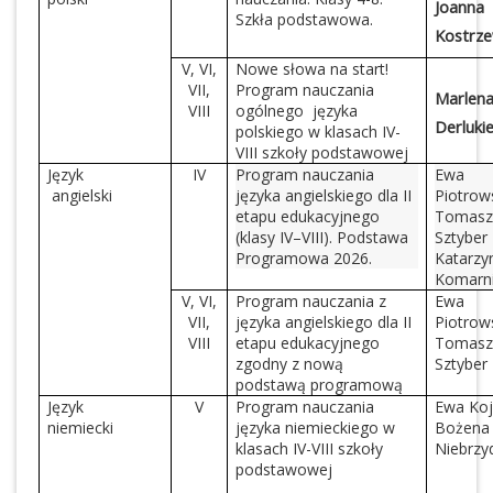
Joanna
Szkła podstawowa.
Kostrz
V, VI,
Nowe słowa na start!
VII,
Program nauczania
Marlen
VIII
ogólnego języka
Derluki
polskiego w klasach IV-
VIII szkoły podstawowej
Język
IV
Program nauczania
Ewa
angielski
języka angielskiego dla II
Piotrow
etapu edukacyjnego
Tomas
(klasy IV–VIII). Podstawa
Sztyber
Programowa 2026.
Katarzy
Komarn
V, VI,
Program nauczania z
Ewa
VII,
języka angielskiego dla II
Piotrow
VIII
etapu edukacyjnego
Tomas
zgodny z nową
Sztyber
podstawą programową
Język
V
Program nauczania
Ewa Koj
niemiecki
języka niemieckiego w
Bożena
klasach IV-VIII szkoły
Niebrz
podstawowej