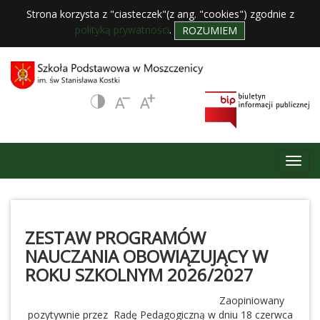
Strona korzysta z "ciasteczek"(z ang. "cookies") zgodnie z
polityką prywatności
.
ROZUMIEM
ZESTAW PROGRAMÓW
NAUCZANIA OBOWIĄZUJĄCY W
ROKU SZKOLNYM 2026/2027
Zaopiniowany
pozytywnie przez
Radę Pedagogiczną w
dniu 18 czerwca