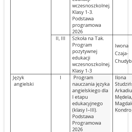
wczesnoszkolnej.
Klasy 1-3.
Podstawa
programowa
2026
II, III
Szkoła na Tak.
Program
Iwona
pozytywnej
Czaja-
edukacji
Chudyb
wczesnoszkolnej.
Klasy 1-3
Język
I
Program
Ilona
angielski
nauczania języka
Studziń
angielskiego dla
Arkadiu
I etapu
Mędela
edukacyjnego
Magdal
(klasy I–III).
Kondro
Podstawa
Programowa
2026