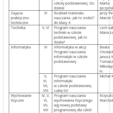
szkoły podstawowej. Do
Marta
dzieła!
Ipczyńs
Zajęcia
IV
Rozkład materiału
Jerzy P
praktyczno-
nauczania -Jak to zrobić?
Marcin 
techniczne
do klasy 4
Technika
V, VI
Program nauczania
Lech Ła
techniki w szkole
Maria Ł
podstawowej. Jak to
działa?
Informatyka
IV
Informatyka w akcji.
Beata
Program nauczania
Chodac
informatyki w szkole
Janusz 
podstawowej
Tomas
Mikołajc
in.
V,
Program nauczania
Michał 
VI,
informatyki
VII,
w szkole podstawowej.
VIII
Lubię to!
Wychowanie
IV, V,
Program nauczania
Krzyszt
fizyczne
VI,
wychowania fizycznego
Warcho
VII,
wg nowej podstawy
VIII
programowej dla szkół