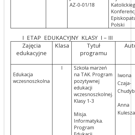
AZ-0-01/18
Katolickie
Konferencj
Episkopat
Polski
I ETAP EDUKACYJNY KLASY I – III
Zajęcia
Klasa
Tytuł
Aut
edukacyjne
programu
I
Szkoła marzeń
Edukacja
na TAK. Program
Iwona
wczesnoszkolna
pozytywnej
Czaja-
edukacji
Chudyb
wczesnoszkolnej.
Klasy 1-3
Anna
Kulesz
Misja.
Informatyka.
Program
Edukacji