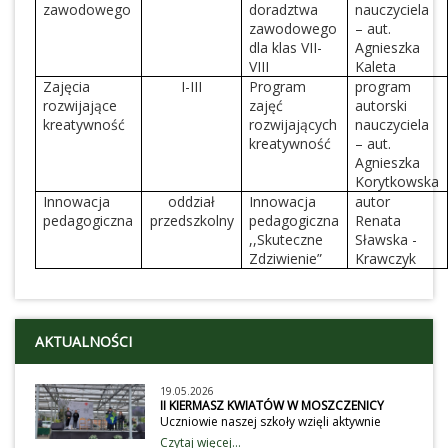
zawodowego
doradztwa
nauczyciela
zawodowego
– aut.
dla klas VII-
Agnieszka
VIII
Kaleta
Zajęcia
I-III
Program
program
rozwijające
zajęć
autorski
kreatywność
rozwijających
nauczyciela
kreatywność
– aut.
Agnieszka
Korytkowska
Innowacja
oddział
Innowacja
autor
pedagogiczna
przedszkolny
pedagogiczna
Renata
,,Skuteczne
Sławska -
Zdziwienie”
Krawczyk
AKTUALNOŚCI
19.05.2026
II KIERMASZ KWIATÓW W MOSZCZENICY
Uczniowie naszej szkoły wzięli aktywnie
udział obchodach II Gminnego Kiermaszu
Czytaj więcej...