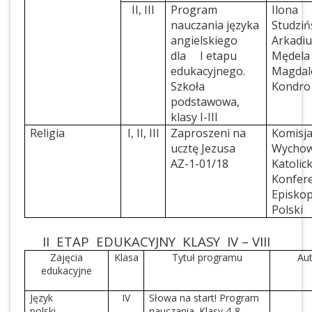
II, III
Program
Ilona
nauczania języka
Studziń
angielskiego
Arkadiu
dla I etapu
Mędela
edukacyjnego.
Magdal
Szkoła
Kondro
podstawowa,
klasy I-III
Religia
I, II, III
Zaproszeni na
Komisj
ucztę Jezusa
Wychow
AZ-1-01/18
Katolic
Konfere
Episko
Polski
II ETAP EDUKACYJNY KLASY IV – VIII
Zajęcia
Klasa
Tytuł programu
Au
edukacyjne
Język
IV
Słowa na start! Program
polski
nauczania. Klasy 4-8.