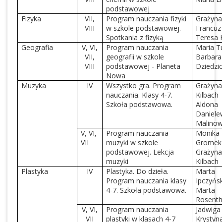
podstawowej
Fizyka
VII,
Program nauczania fizyki
Grażyn
VIII
w szkole podstawowej.
Francuz
Spotkania z fizyką
Teresa 
Geografia
V, VI,
Program nauczania
Maria T
VII,
geografii w szkole
Barbara
VIII
podstawowej - Planeta
Dziedzi
Nowa
Muzyka
IV
Wszystko gra. Program
Grażyn
nauczania. Klasy 4-7.
Kilbach
Szkoła podstawowa.
Aldona
Daniele
Malino
V, VI,
Program nauczania
Monika
VII
muzyki w szkole
Gromek
podstawowej. Lekcja
Grażyn
muzyki
Kilbach
Plastyka
IV
Plastyka. Do dzieła.
Marta
Program nauczania klasy
Ipczyńs
4-7. Szkoła podstawowa.
Marta
Rosenth
V, VI,
Program nauczania
Jadwiga
VII
plastyki w klasach 4-7
Krystyn