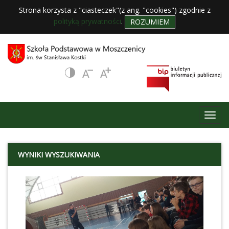
Strona korzysta z "ciasteczek"(z ang. "cookies") zgodnie z
polityką prywatności
.
ROZUMIEM
WYNIKI WYSZUKIWANIA