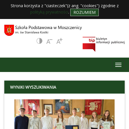
Strona korzysta z "ciasteczek"(z ang. "cookies") zgodnie z
polityką prywatności
.
ROZUMIEM
WYNIKI WYSZUKIWANIA