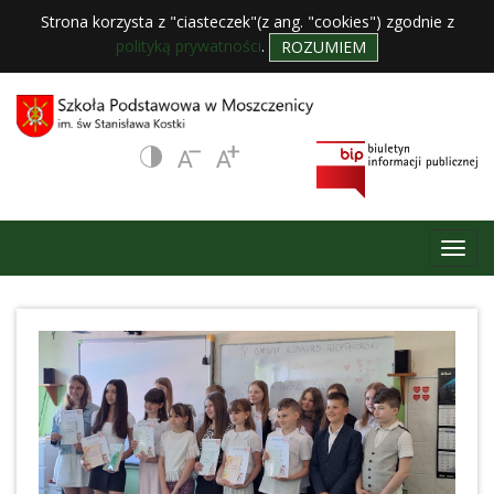
Strona korzysta z "ciasteczek"(z ang. "cookies") zgodnie z
polityką prywatności
.
ROZUMIEM