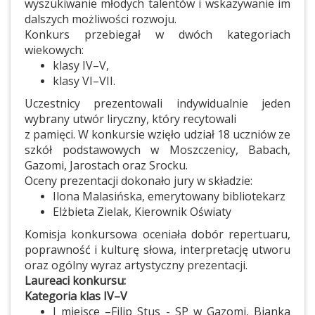
wyszukiwanie młodych talentów i wskazywanie im
dalszych możliwości rozwoju.
Konkurs przebiegał w dwóch kategoriach
wiekowych:
klasy IV–V,
klasy VI–VII.
Uczestnicy prezentowali indywidualnie jeden
wybrany utwór liryczny, który recytowali
z pamięci. W konkursie wzięło udział 18 uczniów ze
szkół podstawowych w Moszczenicy, Babach,
Gazomi, Jarostach oraz Srocku.
Oceny prezentacji dokonało jury w składzie:
Ilona Malasińska, emerytowany bibliotekarz
Elżbieta Zielak, Kierownik Oświaty
Komisja konkursowa oceniała dobór repertuaru,
poprawność i kulturę słowa, interpretację utworu
oraz ogólny wyraz artystyczny prezentacji.
Laureaci konkursu:
Kategoria klas IV–V
I miejsce –Filip Stus - SP w Gazomi, Bianka