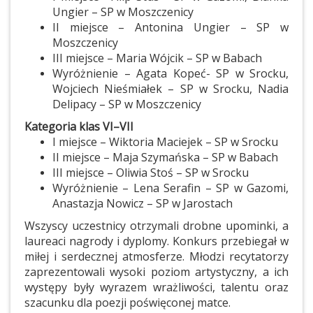
Ungier – SP w Moszczenicy
II miejsce – Antonina Ungier – SP w
Moszczenicy
III miejsce – Maria Wójcik – SP w Babach
Wyróżnienie – Agata Kopeć- SP w Srocku,
Wojciech Nieśmiałek – SP w Srocku, Nadia
Delipacy – SP w Moszczenicy
Kategoria klas VI–VII
I miejsce – Wiktoria Maciejek – SP w Srocku
II miejsce – Maja Szymańska – SP w Babach
III miejsce – Oliwia Stoś – SP w Srocku
Wyróżnienie – Lena Serafin – SP w Gazomi,
Anastazja Nowicz – SP w Jarostach
Wszyscy uczestnicy otrzymali drobne upominki, a
laureaci nagrody i dyplomy. Konkurs przebiegał w
miłej i serdecznej atmosferze. Młodzi recytatorzy
zaprezentowali wysoki poziom artystyczny, a ich
występy były wyrazem wrażliwości, talentu oraz
szacunku dla poezji poświęconej matce.