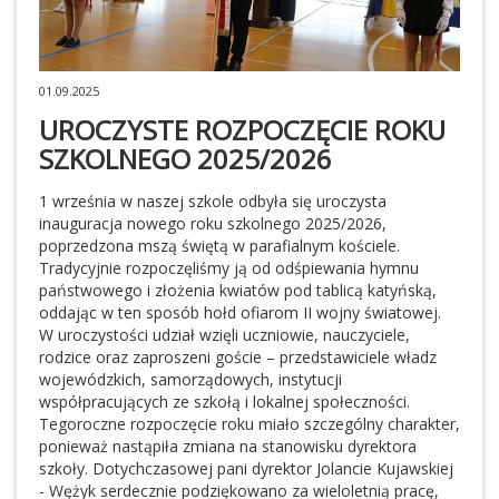
01.09.2025
UROCZYSTE ROZPOCZĘCIE ROKU
SZKOLNEGO 2025/2026
1 września w naszej szkole odbyła się uroczysta
inauguracja nowego roku szkolnego 2025/2026,
poprzedzona mszą świętą w parafialnym kościele.
Tradycyjnie rozpoczęliśmy ją od odśpiewania hymnu
państwowego i złożenia kwiatów pod tablicą katyńską,
oddając w ten sposób hołd ofiarom II wojny światowej.
W uroczystości udział wzięli uczniowie, nauczyciele,
rodzice oraz zaproszeni goście – przedstawiciele władz
wojewódzkich, samorządowych, instytucji
współpracujących ze szkołą i lokalnej społeczności.
Tegoroczne rozpoczęcie roku miało szczególny charakter,
ponieważ nastąpiła zmiana na stanowisku dyrektora
szkoły. Dotychczasowej pani dyrektor Jolancie Kujawskiej
- Wężyk serdecznie podziękowano za wieloletnią pracę,