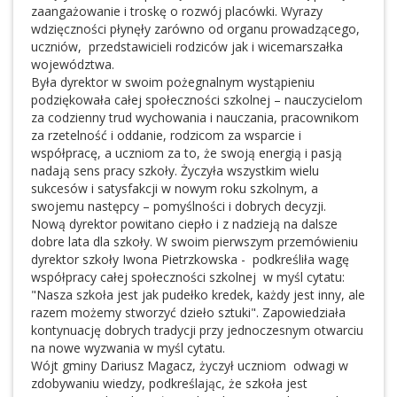
zaangażowanie i troskę o rozwój placówki. Wyrazy
wdzięczności płynęły zarówno od organu prowadzącego,
uczniów, przedstawicieli rodziców jak i wicemarszałka
województwa.
Była dyrektor w swoim pożegnalnym wystąpieniu
podziękowała całej społeczności szkolnej – nauczycielom
za codzienny trud wychowania i nauczania, pracownikom
za rzetelność i oddanie, rodzicom za wsparcie i
współpracę, a uczniom za to, że swoją energią i pasją
nadają sens pracy szkoły. Życzyła wszystkim wielu
sukcesów i satysfakcji w nowym roku szkolnym, a
swojemu następcy – pomyślności i dobrych decyzji.
Nową dyrektor powitano ciepło i z nadzieją na dalsze
dobre lata dla szkoły. W swoim pierwszym przemówieniu
dyrektor szkoły Iwona Pietrzkowska - podkreśliła wagę
współpracy całej społeczności szkolnej w myśl cytatu:
"Nasza szkoła jest jak pudełko kredek, każdy jest inny, ale
razem możemy stworzyć dzieło sztuki". Zapowiedziała
kontynuację dobrych tradycji przy jednoczesnym otwarciu
na nowe wyzwania w myśl cytatu.
Wójt gminy Dariusz Magacz, życzył uczniom odwagi w
zdobywaniu wiedzy, podkreślając, że szkoła jest