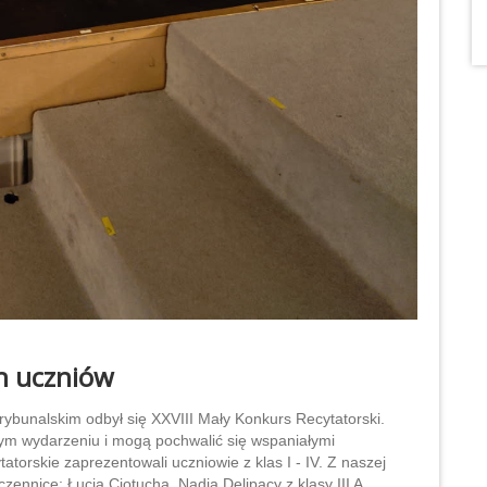
ch uczniów
rybunalskim odbył się XXVIII Mały Konkurs Recytatorski.
 tym wydarzeniu i mogą pochwalić się wspaniałymi
tatorskie zaprezentowali uczniowie z klas I - IV. Z naszej
czennice: Łucja Ciotucha, Nadia Delipacy z klasy III A,