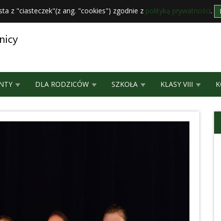
sta z "ciasteczek"(z ang. "cookies") zgodnie z
polityką prywatności
.
NTY
DLA RODZICÓW
SZKOŁA
KLASY VIII
K