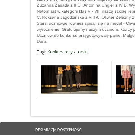
Zuzanna Zasada z II C i Antonina Ungier z IV B. Wyró
Natomiast w kategorii klas V - VIII naszą szkołę re
C, Roksana Jagodzińska z VIII A i Oliwier Żelazny z 
Starsi uczniowie również spisali się na medal - Ol
wyróżnienie. Gratulujemy naszym uczniom, którzy p
Uczniów do konkursu przygotowywały panie: Małgor
Dura.
Tagi:
Konkurs recytatorski
DEKLARACJA DOSTĘPNOŚCI