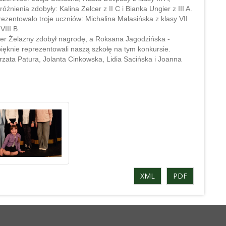
żnienia zdobyły: Kalina Zelcer z II C i Bianka Ungier z III A.
prezentowało troje uczniów: Michalina Malasińska z klasy VII
VIII B.
iwier Żelazny zdobył nagrodę, a Roksana Jagodzińska -
ięknie reprezentowali naszą szkołę na tym konkursie.
zata Patura, Jolanta Cinkowska, Lidia Sacińska i Joanna
XML
PDF