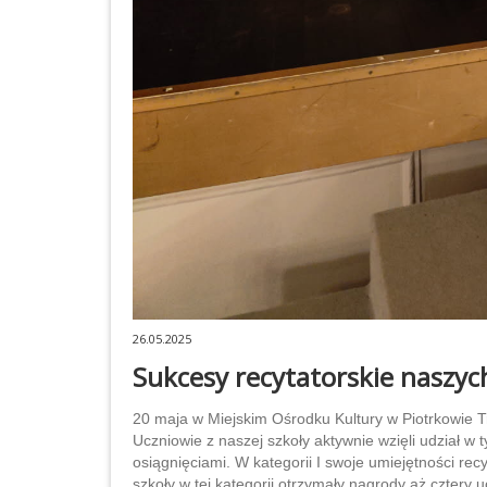
26.05.2025
Sukcesy recytatorskie naszy
20 maja w Miejskim Ośrodku Kultury w Piotrkowie T
Uczniowie z naszej szkoły aktywnie wzięli udział w
osiągnięciami. W kategorii I swoje umiejętności recy
szkoły w tej kategorii otrzymały nagrody aż cztery u