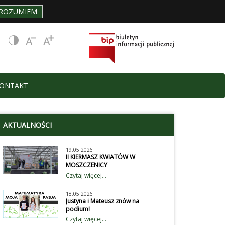
ROZUMIEM
ONTAKT
AKTUALNOŚCI
19.05.2026
II KIERMASZ KWIATÓW W
MOSZCZENICY
Uczniowie naszej szkoły wzięli
Czytaj więcej...
aktywnie udział obchodach II
Gminnego Kiermaszu Kwiatów.
18.05.2026
Wystawili przedstawienie dla
Justyna i Mateusz znów na
przybyłych gości, wystawców i
podium!
klientów na temat dbania o
Z radością informujemy, ze
Czytaj więcej...
środowisko. Wiecej