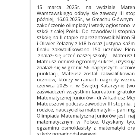
15 marca 2025r. na wydziale Matema
Warszawskiego odbyły się zawody III sto
później, 16.03.2025r., w Gmachu Głównym 
zakończenie olimpiady i wtedy ogłoszono w
szkół z całej Polski. Do zawodów II stopn
szkołę na II etapie reprezentowali: Miron Sł
i Oliwier Żelazny z kl.8 b oraz Justyna Kaźm
finału zakwalifikowano 150 uczniów. Pie
znalazł się uczeń naszej szkoły – Mateusz 
Mateusz odniósł ogromny sukces, uzyskując 
znalazł się w gronie 56 najlepszych uczni
punktacji, Mateusz został zakwalifikow
uczniów, którzy w ramach nagrody wezm
czerwca 2025 r. w Świętej Katarzynie (wo
zaświadczeń wszystkim laureatom gratulo
Matematycznej Juniorów - dr Arkadiusz Męc
Mateuszowi podczas zawodów III stopnia, j
rodzice, nauczycielka matematyki – pani mg
Olimpiada Matematyczna Juniorów jest naj
matematycznym w Polsce. Uzyskany tytu
egzaminu ósmoklasisty z matematyki oraz
szkoły ponadpodstawowej.