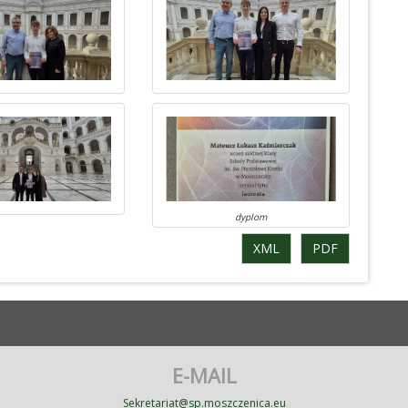
dyplom
XML
PDF
E-MAIL
Sekretariat@sp.moszczenica.eu