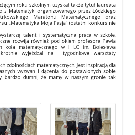
eżącym roku szkolnym uzyskał także tytuł laureata
 z Matematyki organizowanego przez Łódzkiego
iotrkowskiego Maratonu Matematycznego oraz
kursu „Matematyka Moja Pasja” (ostatni konkurs nie
starczą talent i systematyczna praca w szkole.
czne rozwija również pod okiem profesora Pawła
ach koła matematycznego w I LO im. Bolesława
krotnie wyjeżdżał na tygodniowe warsztaty
h zdolnościach matematycznych. Jest inspiracją dla
asnych wyzwań i dążenia do postawionych sobie
śmy bardzo dumni, że mamy w naszym gronie tak