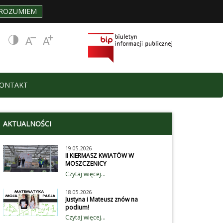
ROZUMIEM
ONTAKT
AKTUALNOŚCI
19.05.2026
II KIERMASZ KWIATÓW W
MOSZCZENICY
Uczniowie naszej szkoły wzięli
Czytaj więcej...
aktywnie udział obchodach II
Gminnego Kiermaszu Kwiatów.
18.05.2026
Wystawili przedstawienie dla
Justyna i Mateusz znów na
przybyłych gości, wystawców i
podium!
klientów na temat dbania o
Z radością informujemy, ze
Czytaj więcej...
środowisko. Wiecej