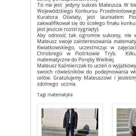
To nie jest jedyny sukces Mateusza. W bi
Wojewódzkiego Konkursu Przedmiotowego
Kuratora Oświaty, jest laureatem P
zakwalifikował się do ścisłego finału kon
jest jeszcze rozstrzygnięty).
Aby odnosić tak ogromne sukcesy, nie wy
Mateusz swoje zainteresowania matematy
Kwiatkowskiego, uczestnicząc w zajęci
Chrobrego w Piotrkowie Tryb. Kilku
matematyczne do Poręby Wielkiej.
Mateusz Kaźmierczak to uczeń o wyjątkowyc
swoich rówieśników do podejmowania wł
celów. Gratulujemy Mateuszowi i jeste
zdolnego ucznia.
Tagi:
matematyka