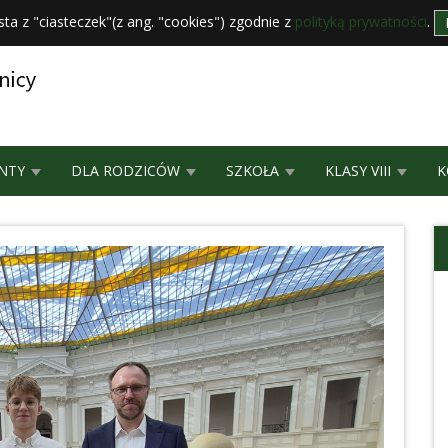
sta z "ciasteczek"(z ang. "cookies") zgodnie z
polityką prywatności
.
NTY
DLA RODZICÓW
SZKOŁA
KLASY VIII
K