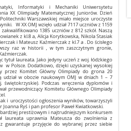
tyki, Informatyki i Mechaniki Uniwersytetu
pnia XX Olimpiady Matematycznej Juniorów. Dzień
Politechniki Warszawskiej miało miejsce uroczyste
yniki. W XX OMJ wzięło udział 7117 uczniów z 1159
ia zakwalifikowano 1385 uczniów z 812 szkół. Naszą
owianek z kl.8 a, Alicja Korytkowska, Nikola Stasiak
ierczak i Mateusz Kaźmierczak z kl.7 a . Do ścisłego
rwszy raz w historii , w tym zaszczytnym gronie,
Kaźmierczak.
tytuł laureata. Jako jedyny uczeń z woj. łódzkiego
ów w Polsce. Dodatkowo, dzięki uzyskanej wysokiej
any przez Komitet Główny Olimpiady do grona 20
ą udział w obozie naukowym OMJ w dniach 1 – 7
j. świętokrzyskie). Podczas wręczenia dyplomów i
wał przewodniczący Komitetu Głównego Olimpiady
el.
ak i uroczystości ogłoszenia wyników, towarzyszyli
r Joanna Ryś i pan profesor Paweł Kwiatkowski.
bardziej prestiżowym i najtrudniejszym konkursem
ł laureata uprawnia Mateusza do zwolnienia z
 gwarantuje przyjęcie do wybranej przez siebie