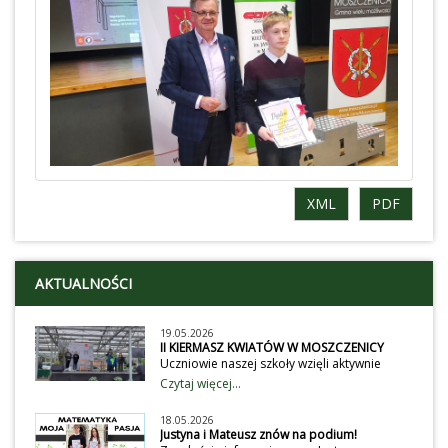
XML
PDF
AKTUALNOŚCI
19.05.2026
II KIERMASZ KWIATÓW W MOSZCZENICY
Uczniowie naszej szkoły wzięli aktywnie
udział obchodach II Gminnego Kiermaszu
Czytaj więcej...
Kwiatów. Wystawili przedstawienie dla
przybyłych gości, wystawców i klientów na
18.05.2026
temat dbania o środowisko. Wiecej
Justyna i Mateusz znów na podium!
na:https://ug.moszczenica.eu/article/2047/ii-