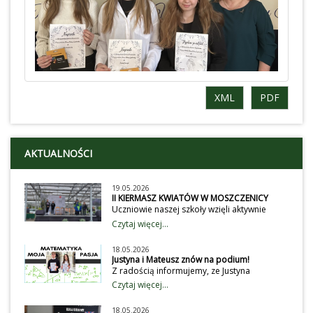
XML
PDF
AKTUALNOŚCI
19.05.2026
II KIERMASZ KWIATÓW W MOSZCZENICY
Uczniowie naszej szkoły wzięli aktywnie
udział obchodach II Gminnego Kiermaszu
Czytaj więcej...
Kwiatów. Wystawili przedstawienie dla
przybyłych gości, wystawców i klientów na
18.05.2026
temat dbania o środowisko. Wiecej
Justyna i Mateusz znów na podium!
na:https://ug.moszczenica.eu/article/2047/ii-
Z radością informujemy, ze Justyna
gminny-kiermasz-roslin-w-moszczenicy-
Kaźmierczak i Matusz Kaźmierczak
Czytaj więcej...
przyciagnal-milosnikow-zielenifot: ug
potwierdzili swoje umiejętności
moszczenica
matematyczne w Konkursie - Matematyka,
18.05.2026