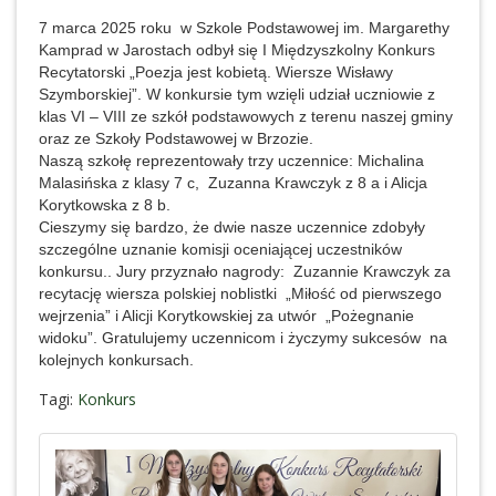
7 marca 2025 roku
w Szkole Podstawowej im. Margarethy
Kamprad w Jarostach odbył się
I Międzyszkolny Konkurs
Recytatorski „Poezja jest kobietą. Wiersze Wisławy
Szymborskiej”. W konkursie tym wzięli udział uczniowie z
klas VI – VIII ze szkół podstawowych z terenu naszej gminy
oraz ze Szkoły Podstawowej w Brzozie.
Naszą szkołę reprezentowały trzy uczennice: Michalina
Malasińska z klasy 7 c,
Zuzanna Krawczyk z 8 a i Alicja
Korytkowska z 8 b.
Cieszymy się bardzo, że dwie nasze uczennice zdobyły
szczególne uznanie komisji oceniającej uczestników
konkursu.. Jury przyznało nagrody:
Zuzannie Krawczyk za
recytację wiersza polskiej noblistki
„Miłość od pierwszego
wejrzenia” i Alicji Korytkowskiej za utwór
„Pożegnanie
widoku”. Gratulujemy uczennicom i życzymy sukcesów
na
kolejnych konkursach.
Tagi:
Konkurs