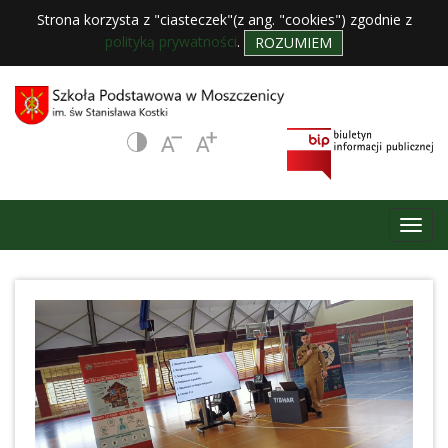
Strona korzysta z "ciasteczek"(z ang. "cookies") zgodnie z
polityką prywatności
.
ROZUMIEM