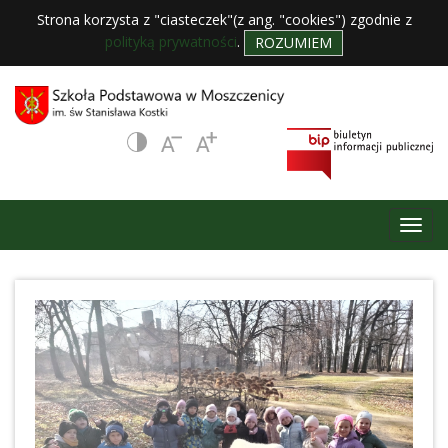
Strona korzysta z "ciasteczek"(z ang. "cookies") zgodnie z
polityką prywatności
.
ROZUMIEM