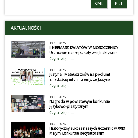
XML
PDF
AKTUALNOŚCI
19.05.2026
II KIERMASZ KWIATÓW W MOSZCZENICY
Uczniowie naszej szkoły wzięli aktywnie
udział obchodach II Gminnego Kiermaszu
Czytaj więcej...
Kwiatów. Wystawili przedstawienie dla
przybyłych gości, wystawców i klientów na
18.05.2026
temat dbania o środowisko. Wiecej
Justyna i Mateusz znów na podium!
na:https://ug.moszczenica.eu/article/2047/ii-
Z radością informujemy, ze Justyna
gminny-kiermasz-roslin-w-moszczenicy-
Kaźmierczak i Matusz Kaźmierczak
Czytaj więcej...
przyciagnal-milosnikow-zielenifot: ug
potwierdzili swoje umiejętności
moszczenica
matematyczne w Konkursie - Matematyka,
18.05.2026
nasza pasja. Mateusz uzyskał tytuł Laureata,
Nagroda w powiatowym konkursie
a Justyna finalisty. GratulujemyWięcej na uni
językowo-plastycznym
lodz
W Szkole Podstawowej nr 3 odbyło się
Czytaj więcej...
uroczyste podsumowanie III edycji
powiatowego konkursu językowo-
18.05.2026
plastycznego dla uczniów szkół
Historyczny sukces naszych uczennic w XXIX
podstawowych. Tegoroczna odsłona
Małym Konkursie Recytatorskim
wydarzenia poświęcona była kaligramom,