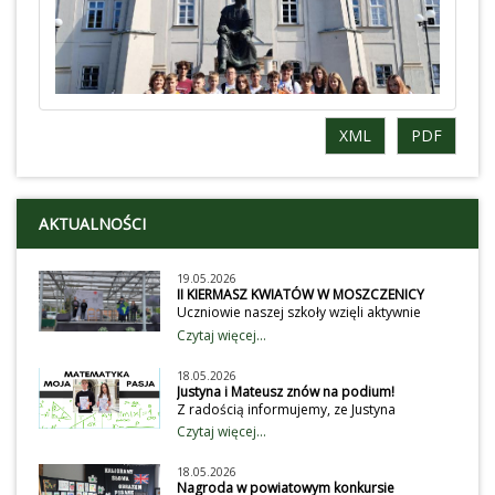
XML
PDF
AKTUALNOŚCI
19.05.2026
II KIERMASZ KWIATÓW W MOSZCZENICY
Uczniowie naszej szkoły wzięli aktywnie
udział obchodach II Gminnego Kiermaszu
Czytaj więcej...
Kwiatów. Wystawili przedstawienie dla
przybyłych gości, wystawców i klientów na
18.05.2026
temat dbania o środowisko. Wiecej
Justyna i Mateusz znów na podium!
na:https://ug.moszczenica.eu/article/2047/ii-
Z radością informujemy, ze Justyna
gminny-kiermasz-roslin-w-moszczenicy-
Kaźmierczak i Matusz Kaźmierczak
Czytaj więcej...
przyciagnal-milosnikow-zielenifot: ug
potwierdzili swoje umiejętności
moszczenica
matematyczne w Konkursie - Matematyka,
18.05.2026
nasza pasja. Mateusz uzyskał tytuł Laureata,
Nagroda w powiatowym konkursie