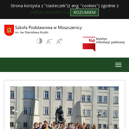
Strona korzysta z "ciasteczek"(z ang. "cookies") zgodnie z
polityką prywatności
.
ROZUMIEM