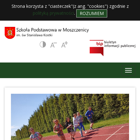
Strona korzysta z "ciasteczek"(z ang. "cookies") zgodnie z
polityką prywatności
.
ROZUMIEM