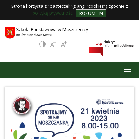
Strona korzysta z "ciasteczek"(z ang. "cookies") zgodnie z
polityką prywatności
.
ROZUMIEM