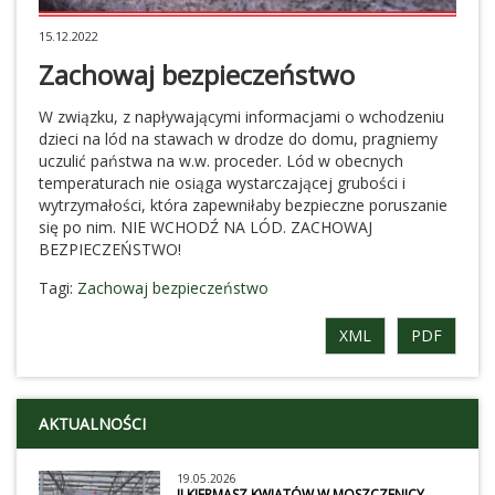
15.12.2022
Zachowaj bezpieczeństwo
W związku, z napływającymi informacjami o wchodzeniu
dzieci na lód na stawach w drodze do domu, pragniemy
uczulić państwa na w.w. proceder. Lód w obecnych
temperaturach nie osiąga wystarczającej grubości i
wytrzymałości, która zapewniłaby bezpieczne poruszanie
się po nim. NIE WCHODŹ NA LÓD. ZACHOWAJ
BEZPIECZEŃSTWO!
Tagi:
Zachowaj bezpieczeństwo
XML
PDF
AKTUALNOŚCI
19.05.2026
II KIERMASZ KWIATÓW W MOSZCZENICY