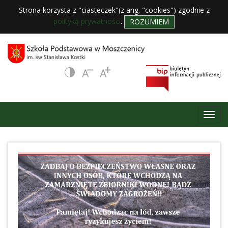
Strona korzysta z "ciasteczek"(z ang. "cookies") zgodnie z
polityką prywatności
.
ROZUMIEM