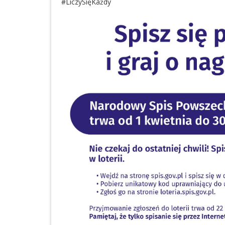
#LiczySięKażdy