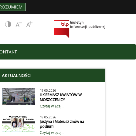
ROZUMIEM
ONTAKT
AKTUALNOŚCI
19.05.2026
II KIERMASZ KWIATÓW W
MOSZCZENICY
Uczniowie naszej szkoły wzięli
Czytaj więcej...
aktywnie udział obchodach II
Gminnego Kiermaszu Kwiatów.
18.05.2026
Wystawili przedstawienie dla
Justyna i Mateusz znów na
przybyłych gości, wystawców i
podium!
klientów na temat dbania o
Z radością informujemy, ze
Czytaj więcej...
środowisko. Wiecej