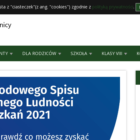
sta z "ciasteczek"(z ang. "cookies") zgodnie z
polityką prywatności
.
NTY
DLA RODZICÓW
SZKOŁA
KLASY VIII
K