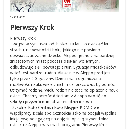
19.03.2021
Pierwszy Krok
Pierwszy krok
Wojna w Syrii trwa od blisko 10 lat. To dziesięć lat
strachu, niepewności i bólu, jakiego nie powinno
doświadczać żadne dziecko. Aleppo, jedno z najbardziej
zniszczonych miast podczas działań wojennych,
odbudowuje się i powstaje z ruin. Sytuacja mieszkańców
wciąż jest bardzo trudna. Aktualnie w Aleppo prąd jest
tylko przez 2-3 godziny. Dzieci mają ograniczoną
możliwość nauki, wiele z nich musi pracować, by pomóc
utrzymać rodzinę. Wielu rodzin nie stać na opłacenie nauki
dzieci. Chcemy pomóc dzieciom z Aleppo wrócić do
szkoły i przywrócić im utracone dzieciństwo.
Szkolne Koło Caritas i Koło Misyjne PDMD we
współpracy z całą społecznością szkolną podjęli wspólną
inicjatywę polegającą na objęciu opieką stypendialną
dziecka z Aleppo w ramach programu Pierwszy Krok.