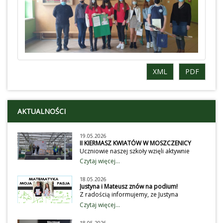
XML
PDF
AKTUALNOŚCI
19.05.2026
II KIERMASZ KWIATÓW W MOSZCZENICY
Uczniowie naszej szkoły wzięli aktywnie
udział obchodach II Gminnego Kiermaszu
Czytaj więcej...
Kwiatów. Wystawili przedstawienie dla
przybyłych gości, wystawców i klientów na
18.05.2026
temat dbania o środowisko. Wiecej
Justyna i Mateusz znów na podium!
na:https://ug.moszczenica.eu/article/2047/ii-
Z radością informujemy, ze Justyna
gminny-kiermasz-roslin-w-moszczenicy-
Kaźmierczak i Matusz Kaźmierczak
Czytaj więcej...
przyciagnal-milosnikow-zielenifot: ug
potwierdzili swoje umiejętności
moszczenica
matematyczne w Konkursie - Matematyka,
18.05.2026